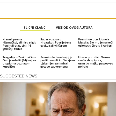
SLIČNI ČLANCI
VIŠE OD OVOG AUTORA
Krenuli prema
Sudar vozova u
Preminuo otac Lionela
Njemačkoj, ali nisu stigli:
Hrvatskoj: Povrijeđene
Messija: Bio mu je najveći
Poginuli otac, sin i 16-
evakuisali viličarom
oslonac u životu i karijeri
godišnji rođak
Tragedija u Zavidovićima:
Preminula žena kojoj je
Užas u porodici: Nakon
Ovo je mladić (24) koji se
pozlilo na ulici u Sarajevu:
svađe zbog igrice,
utopio na poznatom
Ljekari je reanimirali
usmrtio majku pa pozvao
kupalištu
gotovo sat vremena
policiju