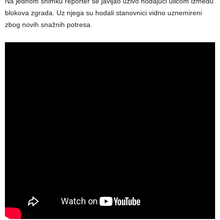
Na jednom snimku reporter se javljao uživo hodajući ulicom između
blokova zgrada. Uz njega su hodali stanovnici vidno uznemireni
zbog novih snažnih potresa.