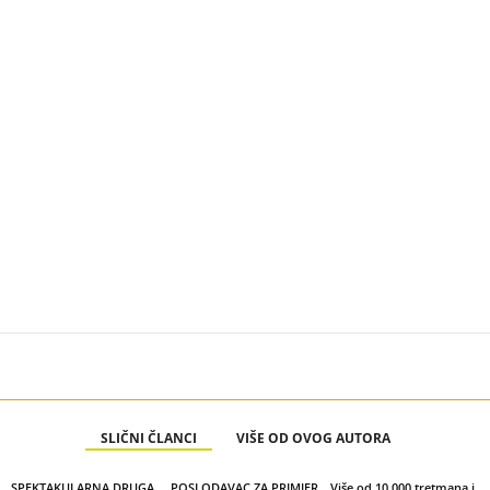
SLIČNI ČLANCI
VIŠE OD OVOG AUTORA
SPEKTAKULARNA DRUGA
POSLODAVAC ZA PRIMJER
Više od 10.000 tretmana i