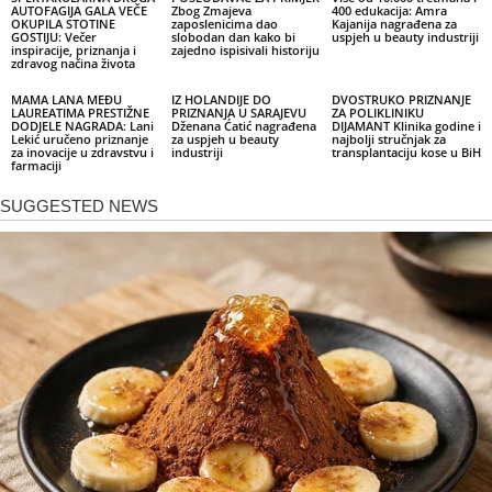
AUTOFAGIJA GALA VEČE
Zbog Zmajeva
400 edukacija: Amra
OKUPILA STOTINE
zaposlenicima dao
Kajanija nagrađena za
GOSTIJU: Večer
slobodan dan kako bi
uspjeh u beauty industriji
inspiracije, priznanja i
zajedno ispisivali historiju
zdravog načina života
MAMA LANA MEĐU
IZ HOLANDIJE DO
DVOSTRUKO PRIZNANJE
LAUREATIMA PRESTIŽNE
PRIZNANJA U SARAJEVU
ZA POLIKLINIKU
DODJELE NAGRADA: Lani
Dženana Ćatić nagrađena
DIJAMANT Klinika godine i
Lekić uručeno priznanje
za uspjeh u beauty
najbolji stručnjak za
za inovacije u zdravstvu i
industriji
transplantaciju kose u BiH
farmaciji