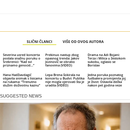
SLIČNI ČLANCI
VIŠE OD OVOG AUTORA
Severina usred koncerta
Prekinuo nastup zbog
Drama na Adi Bojani:
poslala snažnu poruku o
opasnog trenda: Jakov
Terza i Milica u žestokom
Srebrenici: “Kad svi
Jozinović se obratio
sukobu, oglasio se
priznamo genocid…”
fanovima (VIDEO)
Borislav
Hana Hadžiavdagić
Lepa Brena šokirala na
Jedna poruka poznatog
objavila snimak s lisicama
koncertu u Budvi: Publika
fudbalera promijenila joj
na rukama: “Trenutno
nije mogla vjerovati šta je
je život: Ostavila dečka
služim doživotnu kaznu”
uradila (VIDEO)
nakon pet godina veze