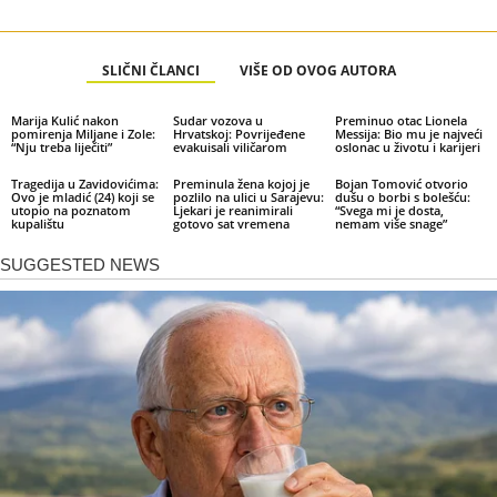
SLIČNI ČLANCI
VIŠE OD OVOG AUTORA
Marija Kulić nakon
Sudar vozova u
Preminuo otac Lionela
pomirenja Miljane i Zole:
Hrvatskoj: Povrijeđene
Messija: Bio mu je najveći
“Nju treba liječiti”
evakuisali viličarom
oslonac u životu i karijeri
Tragedija u Zavidovićima:
Preminula žena kojoj je
Bojan Tomović otvorio
Ovo je mladić (24) koji se
pozlilo na ulici u Sarajevu:
dušu o borbi s bolešću:
utopio na poznatom
Ljekari je reanimirali
“Svega mi je dosta,
kupalištu
gotovo sat vremena
nemam više snage”