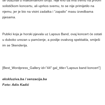
se odazvali u maksimalnom broju. Nije krio da ima tremu na prvom
solističkom koncertu, ali uprkos svemu, to se nije primijetilo na
njemu, jer je bio na visini zadatka i “zapalio” masu izvedbama
pjesama.
Publici koja je horski pjevala uz Lapsus Band, ovaj koncert će ostati
u duboko urezan u pamćenje, a poslije ovakvog spektakla, smiješi
im se Skenderija.
[Best_Wordpress_Gallery id=”44″ gal_title=”Lapsus band koncert”]
ekskluziva.ba / senzacija.ba
Foto: Adis Kadić