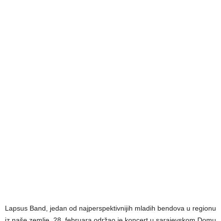
Lapsus Band, jedan od najperspektivnijih mladih bendova u regionu
iz naše zemlje, 28. februara održao je koncert u sarajevskom Domu