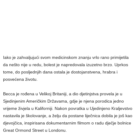
Iako je zahvaljujući svom medicinskom znanju vrlo rano primijetila
da nešto nije u redu, bolest je napredovala izuzetno brzo. Uprkos
tome, do posljednjih dana ostala je dostojanstvena, hrabra i
posvećena životu.
Becca je rođena u Velikoj Britaniji, a dio djetinjstva provela je u
Sjedinjenim Američkim Državama, gdje je njena porodica jedno
vrijeme živjela u Kaliforniji. Nakon povratka u Ujedinjeno Kraljevstvo
nastavila je školovanje, a želju da postane liječnica dobila je još kao
djevojčica, inspirisana dokumentarnim filmom o radu dječje bolnice
Great Ormond Street u Londonu.