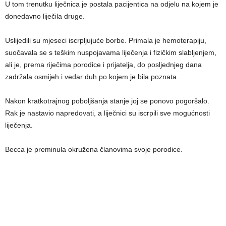
U tom trenutku liječnica je postala pacijentica na odjelu na kojem je
donedavno liječila druge.
Uslijedili su mjeseci iscrpljujuće borbe. Primala je hemoterapiju,
suočavala se s teškim nuspojavama liječenja i fizičkim slabljenjem,
ali je, prema riječima porodice i prijatelja, do posljednjeg dana
zadržala osmijeh i vedar duh po kojem je bila poznata.
Nakon kratkotrajnog poboljšanja stanje joj se ponovo pogoršalo.
Rak je nastavio napredovati, a liječnici su iscrpili sve mogućnosti
liječenja.
Becca je preminula okružena članovima svoje porodice.