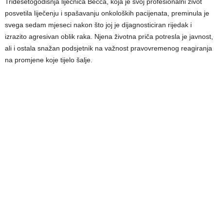
Tridesetogodišnja liječnica Becca, koja je svoj profesionalni život
posvetila liječenju i spašavanju onkoloških pacijenata, preminula je
svega sedam mjeseci nakon što joj je dijagnosticiran rijedak i
izrazito agresivan oblik raka. Njena životna priča potresla je javnost,
ali i ostala snažan podsjetnik na važnost pravovremenog reagiranja
na promjene koje tijelo šalje.