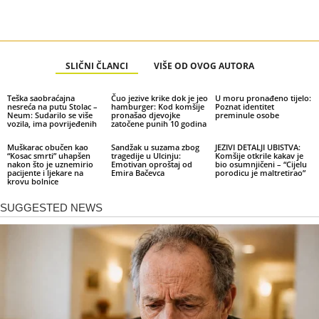
SLIČNI ČLANCI
VIŠE OD OVOG AUTORA
Teška saobraćajna
Čuo jezive krike dok je jeo
U moru pronađeno tijelo:
nesreća na putu Stolac –
hamburger: Kod komšije
Poznat identitet
Neum: Sudarilo se više
pronašao djevojke
preminule osobe
vozila, ima povrijeđenih
zatočene punih 10 godina
Muškarac obučen kao
Sandžak u suzama zbog
JEZIVI DETALJI UBISTVA:
“Kosac smrti” uhapšen
tragedije u Ulcinju:
Komšije otkrile kakav je
nakon što je uznemirio
Emotivan oproštaj od
bio osumnjičeni – “Cijelu
pacijente i ljekare na
Emira Bačevca
porodicu je maltretirao”
krovu bolnice