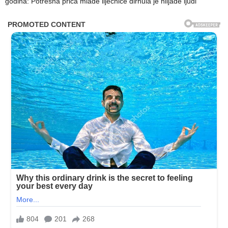
godina: Potresna priča mlade liječnice dirnula je hiljade ljudi