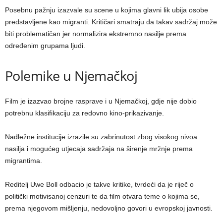
Posebnu pažnju izazvale su scene u kojima glavni lik ubija osobe
predstavljene kao migranti. Kritičari smatraju da takav sadržaj može
biti problematičan jer normalizira ekstremno nasilje prema
određenim grupama ljudi.
Polemike u Njemačkoj
Film je izazvao brojne rasprave i u Njemačkoj, gdje nije dobio
potrebnu klasifikaciju za redovno kino-prikazivanje.
Nadležne institucije izrazile su zabrinutost zbog visokog nivoa
nasilja i mogućeg utjecaja sadržaja na širenje mržnje prema
migrantima.
Reditelj Uwe Boll odbacio je takve kritike, tvrdeći da je riječ o
politički motivisanoj cenzuri te da film otvara teme o kojima se,
prema njegovom mišljenju, nedovoljno govori u evropskoj javnosti.