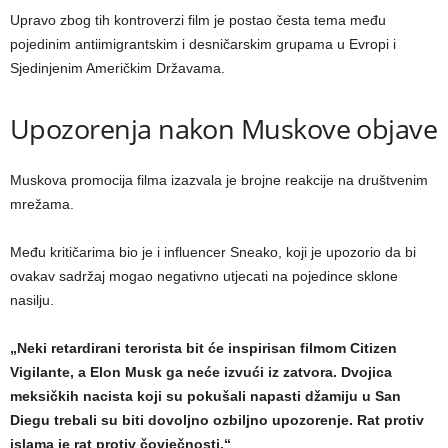
Upravo zbog tih kontroverzi film je postao česta tema među
pojedinim antiimigrantskim i desničarskim grupama u Evropi i
Sjedinjenim Američkim Državama.
Upozorenja nakon Muskove objave
Muskova promocija filma izazvala je brojne reakcije na društvenim
mrežama.
Među kritičarima bio je i influencer Sneako, koji je upozorio da bi
ovakav sadržaj mogao negativno utjecati na pojedince sklone
nasilju.
„Neki retardirani terorista bit će inspirisan filmom Citizen
Vigilante, a Elon Musk ga neće izvući iz zatvora. Dvojica
meksičkih nacista koji su pokušali napasti džamiju u San
Diegu trebali su biti dovoljno ozbiljno upozorenje. Rat protiv
islama je rat protiv čovječnosti.“