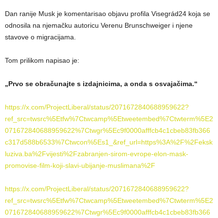
Dan ranije Musk je komentarisao objavu profila Visegrád24 koja se
odnosila na njemačku autoricu Verenu Brunschweiger i njene
stavove o migracijama.
Tom prilikom napisao je:
„Prvo se obračunajte s izdajnicima, a onda s osvajačima.“
https://x.com/ProjectLiberal/status/2071672840688959622?
ref_src=twsrc%5Etfw%7Ctwcamp%5Etweetembed%7Ctwterm%5E2
071672840688959622%7Ctwgr%5Ec9f0000afffcb4c1cbeb83fb366
c317d588b6533%7Ctwcon%5Es1_&ref_url=https%3A%2F%2Feksk
luziva.ba%2Fvijesti%2Fzabranjen-sirom-evrope-elon-mask-
promovise-film-koji-slavi-ubijanje-muslimana%2F
https://x.com/ProjectLiberal/status/2071672840688959622?
ref_src=twsrc%5Etfw%7Ctwcamp%5Etweetembed%7Ctwterm%5E2
071672840688959622%7Ctwgr%5Ec9f0000afffcb4c1cbeb83fb366