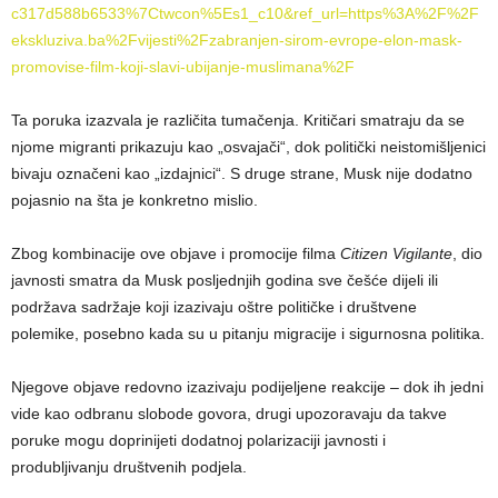
c317d588b6533%7Ctwcon%5Es1_c10&ref_url=https%3A%2F%2F
ekskluziva.ba%2Fvijesti%2Fzabranjen-sirom-evrope-elon-mask-
promovise-film-koji-slavi-ubijanje-muslimana%2F
Ta poruka izazvala je različita tumačenja. Kritičari smatraju da se
njome migranti prikazuju kao „osvajači“, dok politički neistomišljenici
bivaju označeni kao „izdajnici“. S druge strane, Musk nije dodatno
pojasnio na šta je konkretno mislio.
Zbog kombinacije ove objave i promocije filma
Citizen Vigilante
, dio
javnosti smatra da Musk posljednjih godina sve češće dijeli ili
podržava sadržaje koji izazivaju oštre političke i društvene
polemike, posebno kada su u pitanju migracije i sigurnosna politika.
Njegove objave redovno izazivaju podijeljene reakcije – dok ih jedni
vide kao odbranu slobode govora, drugi upozoravaju da takve
poruke mogu doprinijeti dodatnoj polarizaciji javnosti i
produbljivanju društvenih podjela.