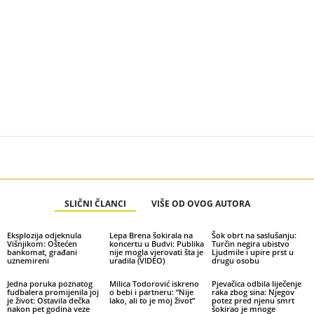
SLIČNI ČLANCI
VIŠE OD OVOG AUTORA
Eksplozija odjeknula
Lepa Brena šokirala na
Šok obrt na saslušanju:
Višnjikom: Oštećen
koncertu u Budvi: Publika
Turčin negira ubistvo
bankomat, građani
nije mogla vjerovati šta je
Ljudmile i upire prst u
uznemireni
uradila (VIDEO)
drugu osobu
Jedna poruka poznatog
Milica Todorović iskreno
Pjevačica odbila liječenje
fudbalera promijenila joj
o bebi i partneru: “Nije
raka zbog sina: Njegov
je život: Ostavila dečka
lako, ali to je moj život”
potez pred njenu smrt
nakon pet godina veze
šokirao je mnoge