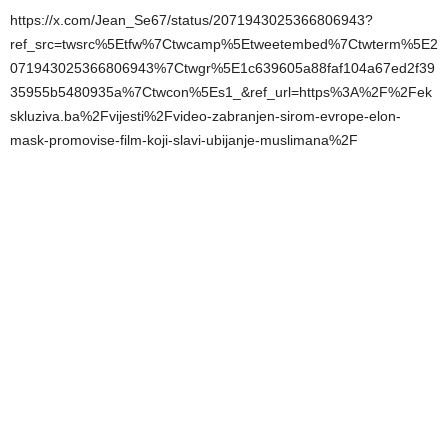
https://x.com/Jean_Se67/status/2071943025366806943?
ref_src=twsrc%5Etfw%7Ctwcamp%5Etweetembed%7Ctwterm%5E2
071943025366806943%7Ctwgr%5E1c639605a88faf104a67ed2f39
35955b5480935a%7Ctwcon%5Es1_&ref_url=https%3A%2F%2Fek
skluziva.ba%2Fvijesti%2Fvideo-zabranjen-sirom-evrope-elon-
mask-promovise-film-koji-slavi-ubijanje-muslimana%2F