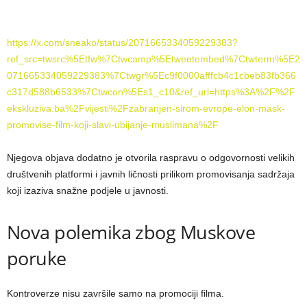
https://x.com/sneako/status/2071665334059229383?
ref_src=twsrc%5Etfw%7Ctwcamp%5Etweetembed%7Ctwterm%5E2
071665334059229383%7Ctwgr%5Ec9f0000afffcb4c1cbeb83fb366
c317d588b6533%7Ctwcon%5Es1_c10&ref_url=https%3A%2F%2F
ekskluziva.ba%2Fvijesti%2Fzabranjen-sirom-evrope-elon-mask-
promovise-film-koji-slavi-ubijanje-muslimana%2F
Njegova objava dodatno je otvorila raspravu o odgovornosti velikih
društvenih platformi i javnih ličnosti prilikom promovisanja sadržaja
koji izaziva snažne podjele u javnosti.
Nova polemika zbog Muskove
poruke
Kontroverze nisu završile samo na promociji filma.