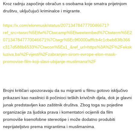
Kroz radnju započinje obračun s osobama koje smatra prijetnjom
društvu, uključujući kriminalce i migrante.
https://x.com/elonmusk/status/2071347847770046671?
ref_src=twsrc%5Etfw%7Ctwcamp%5Etweetembed%7Ctwterm%5E2
071347847770046671%7Ctwgr%5Ec9f0000afffcb4c1cbeb83fb366
c317d588b6533%7Ctwcon%5Es1_&ref_url=https%3A%2F%2Feksk
luziva.ba%2Fvijesti%2Fzabranjen-sirom-evrope-elon-mask-
promovise-film-koji-slavi-ubijanje-muslimana%2F
Brojni kritičari upozoravaju da su migranti u filmu gotovo isključivo
prikazani kao nasilnici ili počinioci teških krivičnih djela, dok je glavni
junak predstavljen kao zaštitnik društva. Zbog toga su pojedine
organizacije za ljudska prava i komentatori ocijenili da film
promoviše ksenofobne stereotipe i može dodatno produbiti
neprijateljstvo prema migrantima i muslimanima.