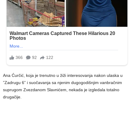
Ana Ćurčić, koja je trenutno u žiži interesovanja nakon ulaska u
”Zadrugu 6” i suočavanja sa njenim dugogodišnjim vanbračnim
suprugom Zvezdanom Slavnićem, nekada je izgledala totalno
drugačije.