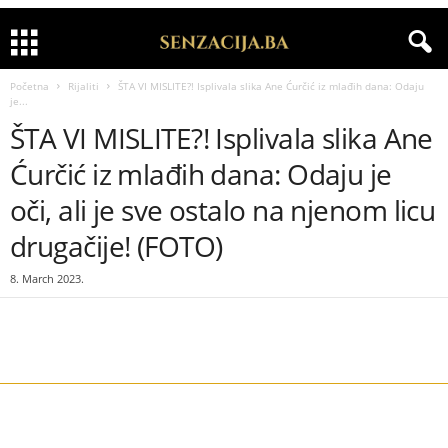
Početna
Rijaliti
ŠTA VI MISLITE?! Isplivala slika Ane Ćurčić iz mlađih dana: Odaju
je...
ŠTA VI MISLITE?! Isplivala slika Ane
Ćurčić iz mlađih dana: Odaju je
oči, ali je sve ostalo na njenom licu
drugačije! (FOTO)
8. March 2023.