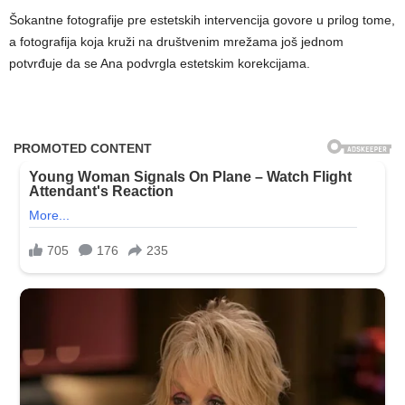
Šokantne fotografije pre estetskih intervencija govore u prilog tome,
a fotografija koja kruži na društvenim mrežama još jednom
potvrđuje da se Ana podvrgla estetskim korekcijama.