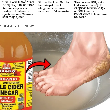
“USELILA SE U NAŠ STAN,
Stiže velika lova: Ova tri
“Uradio sam DNK test i
DONIJELA JE 10 KOFERA”
horoskopska znaka
kad sam saznao ČIJI JE
Kristina iznijela šok
obogatiće se na igrama
ZAPRAVO MOJ SIN (11) –
tvrdnje o Kristijanu i
na sreću do 14. augusta
od ŠOKA sam se
rijaliti učesnici: “Spava u
PARALIZOVAO! Imam sve
sobi moje djece”
DOKAZE!”