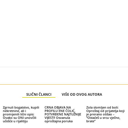
SLIČNI ČLANCI
VIŠE OD OVOG AUTORA
Zgrnuli bogatstvo, kupili
CRNA OBJAVA NA
Zola slomljen od boli:
nekretnine, ali i
PROFILU ENE ČOLIĆ,
Oproštaj od prijatelja koji
promijenili lični opis:
POTVRĐENE NAJTUŽNIJE
je prerano otišao –
Ovako su ONI unovčili
VIJESTI! Osvanula
“Ostaćeš u srcu vječno,
učešće u rijalitiju
oproštajna poruka
brate”