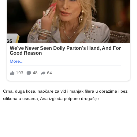
Crna, duga kosa, naočare za vid i manjak filera u obrazima i bez
silikona u usnama, Ana izgleda potpuno drugačije.