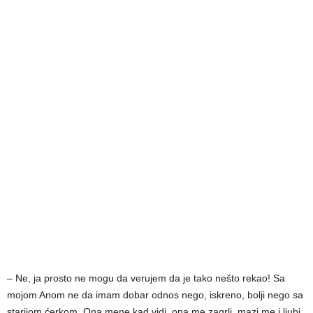
– Ne, ja prosto ne mogu da verujem da je tako nešto rekao! Sa
mojom Anom ne da imam dobar odnos nego, iskreno, bolji nego sa
starijom ćerkom. Ona mene kad vidi, ona me zagrli, mazi me i ljubi