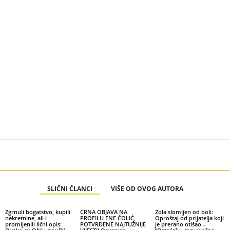
SLIČNI ČLANCI
VIŠE OD OVOG AUTORA
Zgrnuli bogatstvo, kupili
CRNA OBJAVA NA
Zola slomljen od boli:
nekretnine, ali i
PROFILU ENE ČOLIĆ,
Oproštaj od prijatelja koji
promijenili lični opis:
POTVRĐENE NAJTUŽNIJE
je prerano otišao –