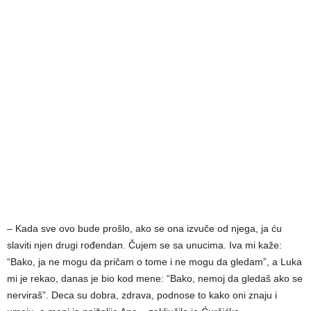
– Kada sve ovo bude prošlo, ako se ona izvuče od njega, ja ću
slaviti njen drugi rođendan. Čujem se sa unucima. Iva mi kaže:
“Bako, ja ne mogu da pričam o tome i ne mogu da gledam”, a Luka
mi je rekao, danas je bio kod mene: “Bako, nemoj da gledaš ako se
nerviraš”. Deca su dobra, zdrava, podnose to kako oni znaju i