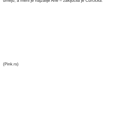
umeju, a meni je najžalije Ane – zaključila je Ćurčićka.
(Pink.rs)