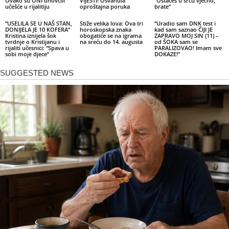
Ovako su ONI unovčili
VIJESTI! Osvanula
“Ostaćeš u srcu vječno,
učešće u rijalitiju
oproštajna poruka
brate”
“USELILA SE U NAŠ STAN,
Stiže velika lova: Ova tri
“Uradio sam DNK test i
DONIJELA JE 10 KOFERA”
horoskopska znaka
kad sam saznao ČIJI JE
Kristina iznijela šok
obogatiće se na igrama
ZAPRAVO MOJ SIN (11) –
tvrdnje o Kristijanu i
na sreću do 14. augusta
od ŠOKA sam se
rijaliti učesnici: “Spava u
PARALIZOVAO! Imam sve
sobi moje djece”
DOKAZE!”