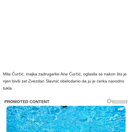
Mila Ćurčić, majka zadrugarke Ane Ćurčić, oglasila se nakon što je
njen bivši zet Zvezdan Slavnić obelodanio da ju je ćerka navodno
tukla.