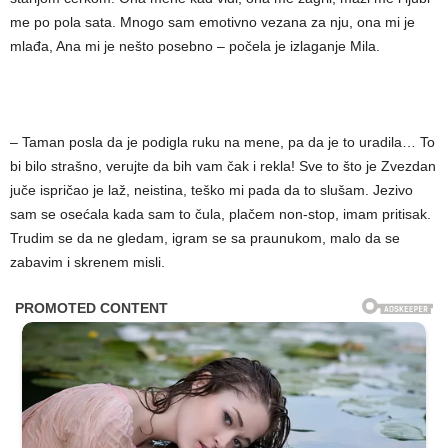
me po pola sata. Mnogo sam emotivno vezana za nju, ona mi je
mlađa, Ana mi je nešto posebno – počela je izlaganje Mila.
– Taman posla da je podigla ruku na mene, pa da je to uradila… To
bi bilo strašno, verujte da bih vam čak i rekla! Sve to što je Zvezdan
juče ispričao je laž, neistina, teško mi pada da to slušam. Jezivo
sam se osećala kada sam to čula, plačem non-stop, imam pritisak.
Trudim se da ne gledam, igram se sa praunukom, malo da se
zabavim i skrenem misli.