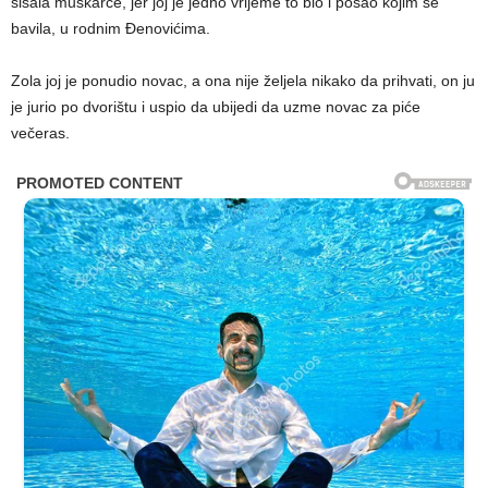
šišala muškarce, jer joj je jedno vrijeme to bio i posao kojim se
bavila, u rodnim Đenovićima.
Zola joj je ponudio novac, a ona nije željela nikako da prihvati, on ju
je jurio po dvorištu i uspio da ubijedi da uzme novac za piće
večeras.