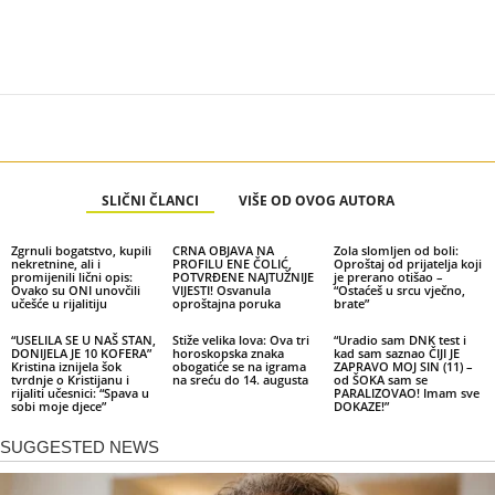
SLIČNI ČLANCI
VIŠE OD OVOG AUTORA
Zgrnuli bogatstvo, kupili
CRNA OBJAVA NA
Zola slomljen od boli:
nekretnine, ali i
PROFILU ENE ČOLIĆ,
Oproštaj od prijatelja koji
promijenili lični opis:
POTVRĐENE NAJTUŽNIJE
je prerano otišao –
Ovako su ONI unovčili
VIJESTI! Osvanula
“Ostaćeš u srcu vječno,
učešće u rijalitiju
oproštajna poruka
brate”
“USELILA SE U NAŠ STAN,
Stiže velika lova: Ova tri
“Uradio sam DNK test i
DONIJELA JE 10 KOFERA”
horoskopska znaka
kad sam saznao ČIJI JE
Kristina iznijela šok
obogatiće se na igrama
ZAPRAVO MOJ SIN (11) –
tvrdnje o Kristijanu i
na sreću do 14. augusta
od ŠOKA sam se
rijaliti učesnici: “Spava u
PARALIZOVAO! Imam sve
sobi moje djece”
DOKAZE!”