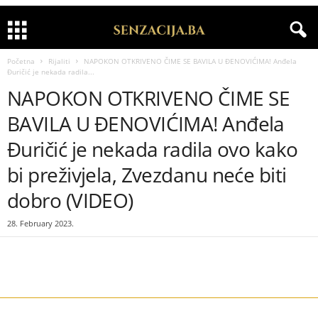
Početna
Rijaliti
NAPOKON OTKRIVENO ČIME SE BAVILA U ĐENOVIĆIMA! Anđela
Đuričić je nekada radila...
NAPOKON OTKRIVENO ČIME SE
BAVILA U ĐENOVIĆIMA! Anđela
Đuričić je nekada radila ovo kako
bi preživjela, Zvezdanu neće biti
dobro (VIDEO)
28. February 2023.