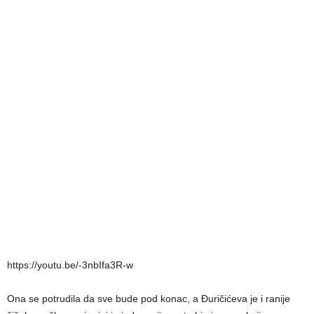
https://youtu.be/-3nbIfa3R-w
Ona se potrudila da sve bude pod konac, a Đuričićeva je i ranije