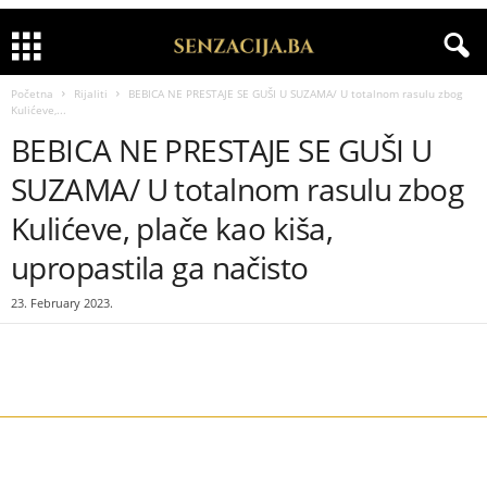
Početna
Rijaliti
BEBICA NE PRESTAJE SE GUŠI U SUZAMA/ U totalnom rasulu zbog
Kulićeve,...
BEBICA NE PRESTAJE SE GUŠI U
SUZAMA/ U totalnom rasulu zbog
Kulićeve, plače kao kiša,
upropastila ga načisto
23. February 2023.