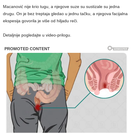
Macanović nije krio tugu, a njegove suze su sustizale su jedna
drugu. On je bez treptaja gledao u jednu tačku, a njegova facijalna
ekspesija govorila je više od hiljadu reči.
Detaljnije pogledajte u video-prilogu.