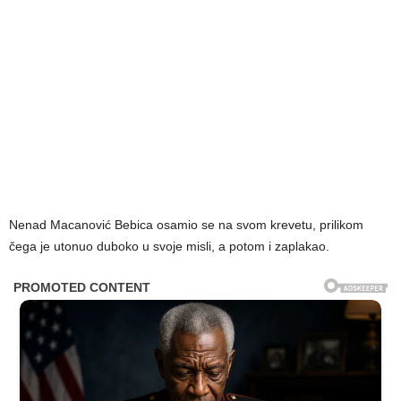
Nenad Macanović Bebica osamio se na svom krevetu, prilikom
čega je utonuo duboko u svoje misli, a potom i zaplakao.