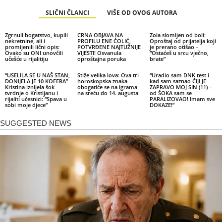
SLIČNI ČLANCI
VIŠE OD OVOG AUTORA
Zgrnuli bogatstvo, kupili
CRNA OBJAVA NA
Zola slomljen od boli:
nekretnine, ali i
PROFILU ENE ČOLIĆ,
Oproštaj od prijatelja koji
promijenili lični opis:
POTVRĐENE NAJTUŽNIJE
je prerano otišao –
Ovako su ONI unovčili
VIJESTI! Osvanula
“Ostaćeš u srcu vječno,
učešće u rijalitiju
oproštajna poruka
brate”
“USELILA SE U NAŠ STAN,
Stiže velika lova: Ova tri
“Uradio sam DNK test i
DONIJELA JE 10 KOFERA”
horoskopska znaka
kad sam saznao ČIJI JE
Kristina iznijela šok
obogatiće se na igrama
ZAPRAVO MOJ SIN (11) –
tvrdnje o Kristijanu i
na sreću do 14. augusta
od ŠOKA sam se
rijaliti učesnici: “Spava u
PARALIZOVAO! Imam sve
sobi moje djece”
DOKAZE!”