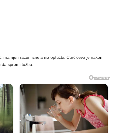
 i na njen račun iznela niz optužbi. Ćurčićeva je nakon
i da spremi tužbu.