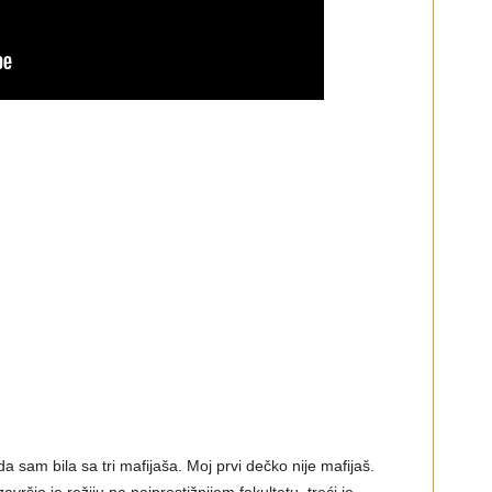
 da sam bila sa tri mafijaša. Moj prvi dečko nije mafijaš.
ršio je režiju na najprestižnijem fakultetu, treći je