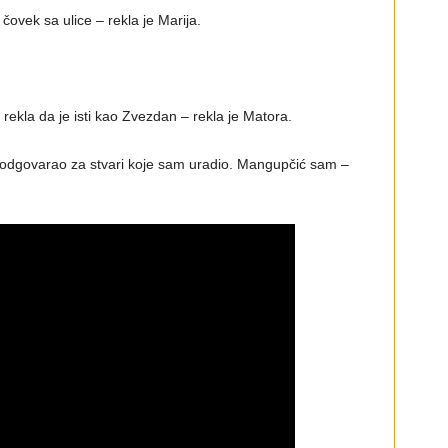
 čovek sa ulice – rekla je Marija.
rekla da je isti kao Zvezdan – rekla je Matora.
 odgovarao za stvari koje sam uradio. Mangupčić sam –