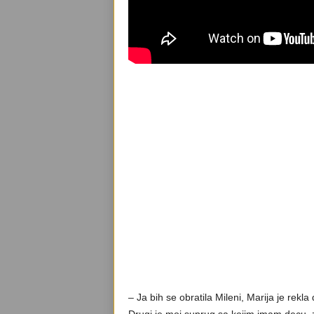
– Ja bih se obratila Mileni, Marija je rekla
Drugi je moj suprug sa kojim imam decu, zav