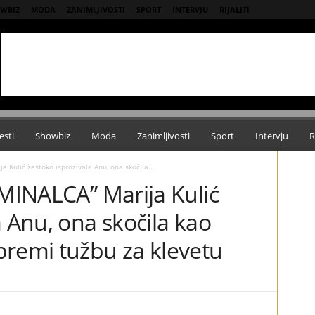
WBIZ
MODA
ZANIMLJIVOSTI
SPORT
INTERVJU
RIJALITI
esti
Showbiz
Moda
Zanimljivosti
Sport
Intervju
R
a Kulić žestoko isprozivala Anu, ona skočila...
IMINALCA” Marija Kulić
a Anu, ona skočila kao
premi tužbu za klevetu