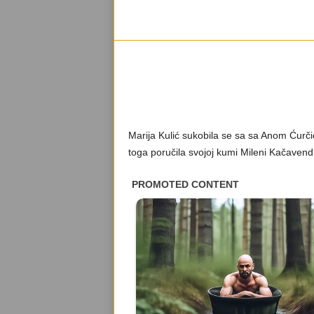
Marija Kulić sukobila se sa sa Anom Ćurčić
toga poručila svojoj kumi Mileni Kačavend