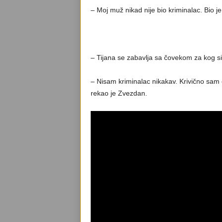
– Moj muž nikad nije bio kriminalac. Bio je
– Tijana se zabavlja sa čovekom za kog si 
– Nisam kriminalac nikakav. Krivično sam
rekao je Zvezdan.