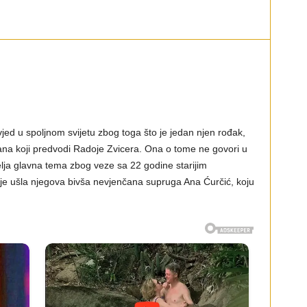
vjed u spoljnom svijetu zbog toga što je jedan njen rođak,
ana koji predvodi Radoje Zvicera. Ona o tome ne govori u
djelja glavna tema zbog veze sa 22 godine starijim
e ušla njegova bivša nevjenčana supruga Ana Ćurčić, koju