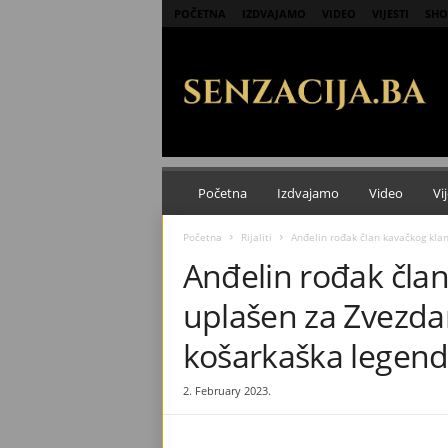
POČETNA
IZDVAJAMO
VIDEO
VIJESTI
SHO
S
e
n
z
a
c
i
j
Početna
Izdvajamo
Video
Vij
a
Početna
Rijaliti
Anđelin rođak član kavačkog klan
Anđelin rođak čla
uplašen za Zvezdan
košarkaška legend
2. February 2023.