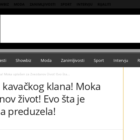
WBIZ
MODA
ZANIMLJIVOSTI
SPORT
INTERVJU
RIJALITI
esti
Showbiz
Moda
Zanimljivosti
Sport
Intervju
R
a! Moka uplašen za Zvezdanov život! Evo šta...
n kavačkog klana! Moka
ov život! Evo šta je
a preduzela!