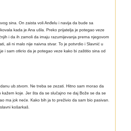
svog sina. On zaista voli Anđelu i navija da bude sa
kovala kada je Ana ušla. Preko prijatelja je potegao veze
bližnjih i da ih zamoli da imaju razumijevanja prema njegovom
i, ali ni malo nije naivna stvar. To je potvrdio i Slavnić u
a je i sam otkrio da je potegao veze kako bi zaštitio sina od
ezdanu ub.stvom. Ne treba se zezati. Hitno sam morao da
ažem koje. Jer šta da se slučajno ne daj Bože se da se
kao ma jok neće. Kako bih ja to preživio da sam bio pasivan.
slavni košarkaš.