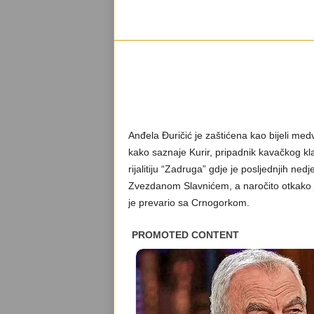
Anđela Đuričić je zaštićena kao bijeli med
kako saznaje Kurir, pripadnik kavačkog kl
rijalitiju “Zadruga” gdje je posljednjih ne
Zvezdanom Slavnićem, a naročito otkako j
je prevario sa Crnogorkom.