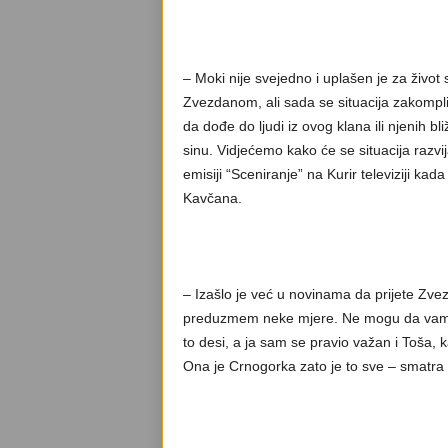
– Moki nije svejedno i uplašen je za život 
Zvezdanom, ali sada se situacija zakompli
da dođe do ljudi iz ovog klana ili njenih 
sinu. Vidjećemo kako će se situacija razvijat
emisiji “Sceniranje” na Kurir televiziji kad
Kavčana.
– Izašlo je već u novinama da prijete Zv
preduzmem neke mjere. Ne mogu da vam k
to desi, a ja sam se pravio važan i Toša, 
Ona je Crnogorka zato je to sve – smatra 