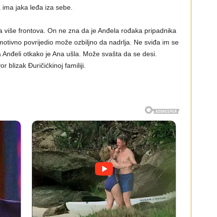
 ima jaka leđa iza sebe.
 na više frontova. On ne zna da je Anđela rođaka pripadnika
motivno povrijedio može ozbiljno da nadrlja. Ne sviđa im se
Anđeli otkako je Ana ušla. Može svašta da se desi.
r blizak Đuričićkinoj familiji.