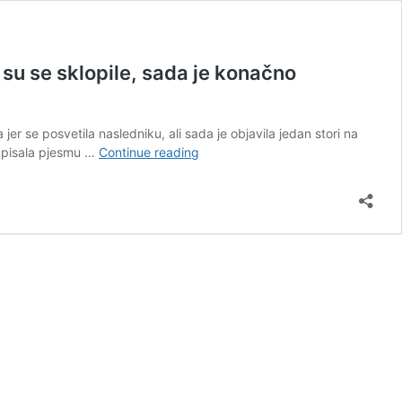
 su se sklopile, sada je konačno
r se posvetila nasledniku, ali sada je objavila jedan stori na
Marija
napisala pjesmu …
Continue reading
Šerifović
novom
objavom
pokazala
koliko
je
ispunjena
i
sretna:
Sve
kockice
su
se