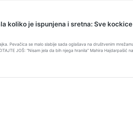
 koliko je ispunjena i sretna: Sve kockice
ajka. Pevačica se malo slabije sada oglašava na društvenim mrežama je
ROČITAJTE JOŠ: “Nisam jela da bih njega hranila” Mahira Hajdarpašić 