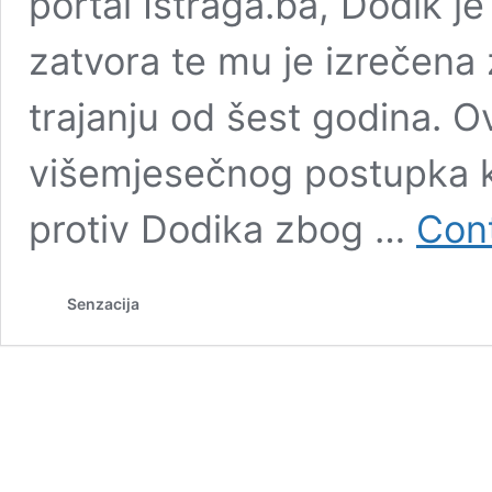
portal Istraga.ba, Dodik 
zatvora te mu je izrečena 
trajanju od šest godina. 
višemjesečnog postupka k
protiv Dodika zbog …
Cont
Senzacija