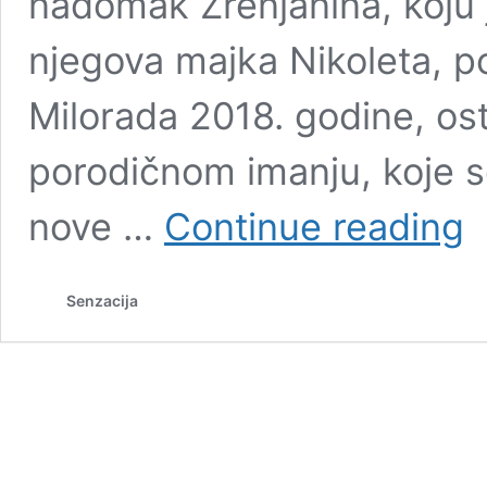
nadomak Zrenjanina, koju j
njegova majka Nikoleta, p
Milorada 2018. godine, ost
porodičnom imanju, koje s
“K
nove …
Continue reading
DU
DO
DA
Senzacija
PO
MA
Pro
kom
iz
To
ro
sel
Po