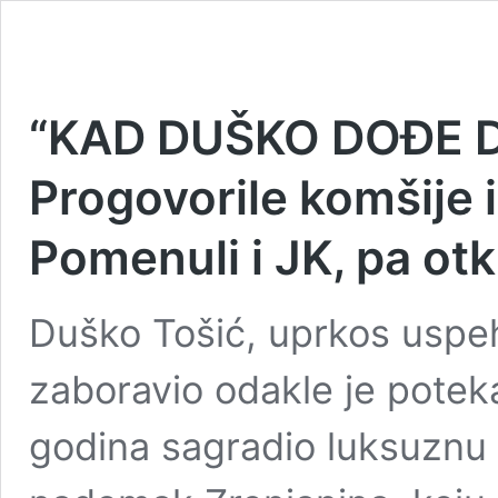
“KAD DUŠKO DOĐE 
Progovorile komšije 
Pomenuli i JK, pa otkri
Duško Tošić, uprkos uspehu
zaboravio odakle je poteka
godina sagradio luksuznu