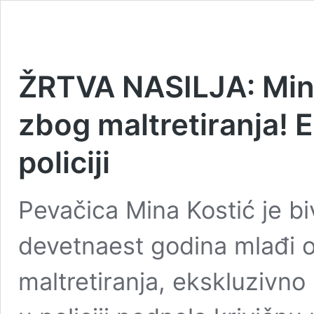
ŽRTVA NASILJA: Mina 
zbog maltretiranja! E
policiji
Pevačica Mina Kostić je bi
devetnaest godina mlađi od
maltretiranja, ekskluzivno 