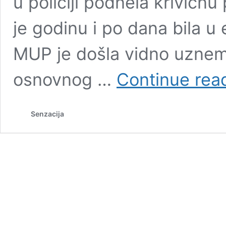
u policiji podnela krivičnu
je godinu i po dana bila u 
MUP je došla vidno uznemi
osnovnog …
Continue rea
Senzacija