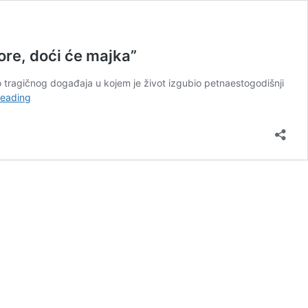
e, doći će majka”
do tragičnog događaja u kojem je život izgubio petnaestogodišnji
RIJEČI
reading
MAJKE
NASTRADALOG
DJEČAKA
TJERAJU
SUZE
NA
OČI:
“Sine,
čekaj
me
gore,
doći
će
majka”