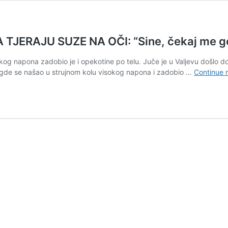
ERAJU SUZE NA OČI: “Sine, čekaj me gor
okog napona zadobio je i opekotine po telu. Juče je u Valjevu došlo 
e, gde se našao u strujnom kolu visokog napona i zadobio …
Continue 